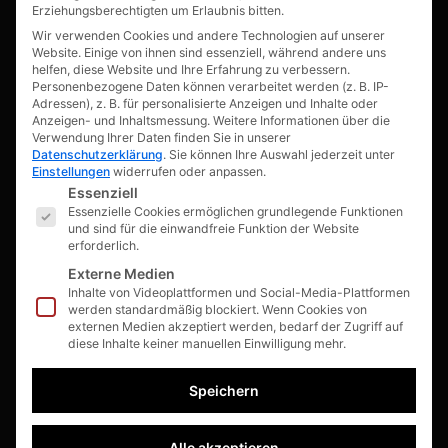
Erziehungsberechtigten um Erlaubnis bitten.
Kreativ Fenster und Türen GmbH
Zum Siegblick 47, 53757 Sankt Augustin
Wir verwenden Cookies und andere Technologien auf unserer
Website. Einige von ihnen sind essenziell, während andere uns
helfen, diese Website und Ihre Erfahrung zu verbessern.
02241-146320
Personenbezogene Daten können verarbeitet werden (z. B. IP-
info@kreativ-fenster.de
Adressen), z. B. für personalisierte Anzeigen und Inhalte oder
Anzeigen- und Inhaltsmessung.
Weitere Informationen über die
ÜBER KFT
Verwendung Ihrer Daten finden Sie in unserer
Datenschutzerklärung
.
Sie können Ihre Auswahl jederzeit unter
Einstellungen
widerrufen oder anpassen.
Das Unternehmen
Es folgt eine Liste der Service-Gruppen, für die eine E
Essenziell
Unser Team
Essenzielle Cookies ermöglichen grundlegende Funktionen
und sind für die einwandfreie Funktion der Website
Stellenangebote
erforderlich.
Beratung
Externe Medien
Ausstellung
Inhalte von Videoplattformen und Social-Media-Plattformen
werden standardmäßig blockiert. Wenn Cookies von
Downloads
externen Medien akzeptiert werden, bedarf der Zugriff auf
diese Inhalte keiner manuellen Einwilligung mehr.
PRODUKTE
Speichern
Fenster
Haustüren
Alle akzeptieren