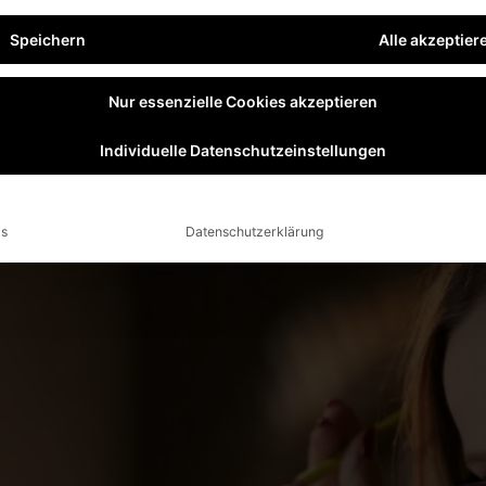
 störende Geräusche merklich
wir beraten Sie individuel
genießen Sie eine ruhige, en
Speichern
Alle akzeptier
für Sie da!
rner Schallschutzfenster, sie
k und tragen gleichzeitig zur
Nur essenzielle Cookies akzeptieren
achen, aber wirkungsvollen
Individuelle Datenschutzeinstellungen
en für Ihren Bedarf!
ls
Datenschutzerklärung