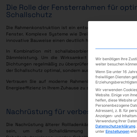
Die Rolle der Fensterrahmen für opt
Schallschutz
Die Rahmenkonstruktion ist ein entscheidender Faktor für d
Fenster. Komplexe Systeme wie Drei-, Vier- oder Fünfkam
innovative Bauweise einen deutlich höheren Schutz vor A
In Kombination mit schallabsorbierenden Dichtungen e
Dämmleistung. Um die Wirksamkeit langfristig zu gewähr
Wir benötigen Ihre Zus
Dichtungen regelmäßig zu überprüfen und bei Bedarf auszu
weiter besuchen könne
der Schallschutz optimal, sondern auch die Wärmedämmung 
Wenn Sie unter 16 Jahre
freiwilligen Diensten g
Vertrauen Sie auf moderne Rahmenlösungen und regelm
Erziehungsberechtigten 
Energieeffizienz in Ihrem Zuhause zu sichern.
Wir verwenden Cookies
Website. Einige von ihn
helfen, diese Website u
Personenbezogene Daten
Nachrüstung für verbesserten Schal
Adressen), z. B. für per
Anzeigen- und Inhaltsm
Verwendung Ihrer Daten 
Die Nachrüstung älterer Rollladenkästen und Haustüren 
Datenschutzerklärung
.
sein, um die Schalldämmung zu erhöhen. Durch
unter
Einstellungen
wide