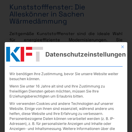
Kunststofffenster: Die
Alleskönner in Sachen
Wärmedämmung
Zeitgemäße Kunststofffenster sind die ideale Wahl
für energieeffiziente Modernisierungen. Sie
minimieren den Wärmeverlust, schützen zuverlässig
Mit die
vor Kälte und Wind und nutzen die Sonnenenergie
Datenschutzeinstellungen
effizient. Dank ihrer Witterungsbeständigkeit
überzeugen sie zudem mit einer langen Lebensdauer.
Für Liebhaber eines natürlichen Looks sind
Wir benötigen Ihre Zustimmung, bevor Sie unsere Website weiter
Kunststofffenster in Holzoptik eine attraktive
besuchen können.
Alternative, die Ästhetik mit Funktionalität vereint.
Wenn Sie unter 16 Jahre alt sind und Ihre Zustimmung zu
freiwilligen Diensten geben möchten, müssen Sie Ihre
Der Austausch Ihrer alten Fenster lohnt sich doppelt:
Erziehungsberechtigten um Erlaubnis bitten.
Sie reduzieren nicht nur Heizkosten, sondern leisten
Wir verwenden Cookies und andere Technologien auf unserer
auch einen Beitrag zum Klimaschutz. Kontaktieren
Website. Einige von ihnen sind essenziell, während andere uns
Sie uns, um mehr über energieeffiziente
helfen, diese Website und Ihre Erfahrung zu verbessern.
Fensterlösungen zu erfahren!
Personenbezogene Daten können verarbeitet werden (z. B. IP-
Adressen), z. B. für personalisierte Anzeigen und Inhalte oder
Anzeigen- und Inhaltsmessung.
Weitere Informationen über die