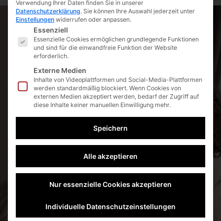
Verwendung Ihrer Daten finden Sie in unserer
Datenschutzerklärung
.
Sie können Ihre Auswahl jederzeit unter
Einstellungen
widerrufen oder anpassen.
Es folgt eine Liste der Service-Gruppen, für die eine E
Essenziell
Essenzielle Cookies ermöglichen grundlegende Funktionen
und sind für die einwandfreie Funktion der Website
erforderlich.
Externe Medien
Inhalte von Videoplattformen und Social-Media-Plattformen
werden standardmäßig blockiert. Wenn Cookies von
externen Medien akzeptiert werden, bedarf der Zugriff auf
diese Inhalte keiner manuellen Einwilligung mehr.
Speichern
Alle akzeptieren
Nur essenzielle Cookies akzeptieren
Individuelle Datenschutzeinstellungen