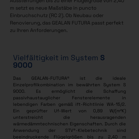
Aussteifungen bis zu einer Flügelgröße von 2,40
m setzt es neue Maßstäbe in puncto
Einbruchschutz (RC 2). Ob Neubau oder
Renovierung, das GEALAN FUTURA passt perfekt
zu Ihren Anforderungen.
Vielfältigkeit im System
S
9000
Das GEALAN-FUTURA® ist die ideale
Einzelprofilkombination im bewährten System S
9000. Es ermöglicht die Schaffung
passivhaustauglicher Fensterelemente in
lebendigen Farben gemäß ift-Richtlinie WA-15/2.
Ein geprüfter Uf-Wert von 0,89 W/(m²K)
unterstreicht die herausragenden
wärmedämmtechnischen Eigenschaften. Durch die
Anwendung der STV®-Klebetechnik sind
beeindruckende Flügelgrößen bis zu 2,40 m