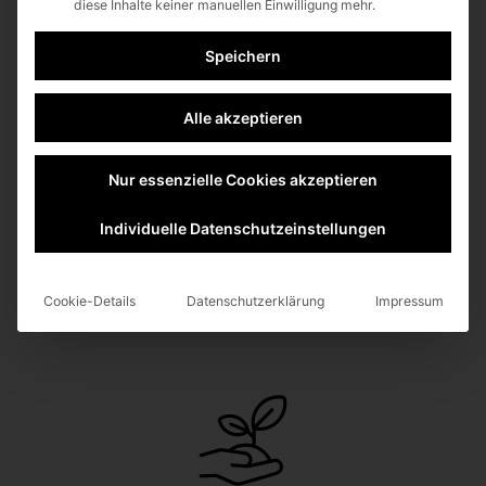
diese Inhalte keiner manuellen Einwilligung mehr.
Wärmedurchgangswerte erzielt. Unser
ursprüngliches Entwicklungsziel bestand darin,
Speichern
von Anfang an einen Uf-Wert von 0,92 W/m²K in
der Standardkonfiguration mit Stahleinlagen zu
Alle akzeptieren
erreichen, was Passivhausstandards entspricht.
Dieses Ziel wurde durch die Integration
Nur essenzielle Cookies akzeptieren
innovativer Details in das Systemdesign erreicht.
Individuelle Datenschutzeinstellungen
BERATUNGSTERMIN VEREINBAREN
Cookie-Details
Datenschutzerklärung
Impressum