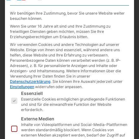
Wir benötigen Ihre Zustimmung, bevor Sie unsere Website weiter
besuchen können.
Wenn Sie unter 16 Jahre alt sind und Ihre Zustimmung zu
freiwilligen Diensten geben möchten, müssen Sie Ihre
Erziehungsberechtigten um Erlaubnis bitten.
Wir verwenden Cookies und andere Technologien auf unserer
Website. Einige von ihnen sind essenziell, während andere uns
helfen, diese Website und Ihre Erfahrung zu verbessern.
Personenbezogene Daten können verarbeitet werden (z. B. IP-
Adressen), z. B. für personalisierte Anzeigen und Inhalte oder
Anzeigen- und Inhaltsmessung.
Weitere Informationen über die
Optimierte Wärmedämmung
Verwendung Ihrer Daten finden Sie in unserer
Datenschutzerklärung
.
Sie können Ihre Auswahl jederzeit unter
Die Schaffung eines Systems mit den
Einstellungen
widerrufen oder anpassen.
Es folgt eine Liste der Service-Gruppen, für die eine E
Essenziell
herausragendsten thermischen
Essenzielle Cookies ermöglichen grundlegende Funktionen
Isolationseigenschaften ist keine zufällige
und sind für die einwandfreie Funktion der Website
Errungenschaft, sondern das Produkt einer
erforderlich.
zielgerichteten Entwicklungsarbeit. Der
Externe Medien
nachgewiesene Erfolg bestätigt unsere
Inhalte von Videoplattformen und Social-Media-Plattformen
werden standardmäßig blockiert. Wenn Cookies von
Herangehensweise. Zahlreiche Berechnungen
externen Medien akzeptiert werden, bedarf der Zugriff auf
haben außergewöhnliche